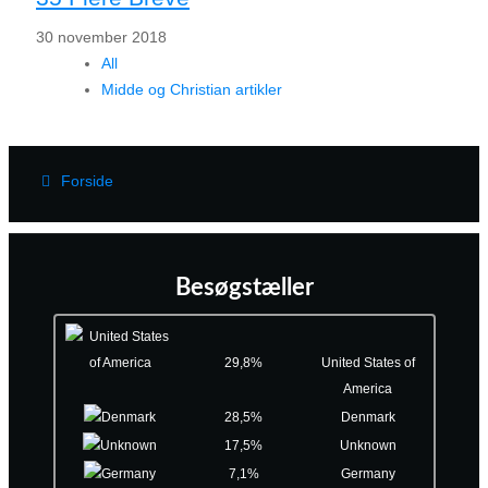
30 november 2018
All
Midde og Christian artikler
Forside
Besøgstæller
29,8%
United States of
America
28,5%
Denmark
17,5%
Unknown
7,1%
Germany